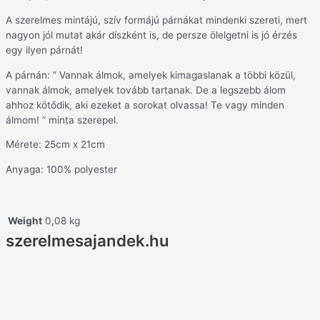
A szerelmes mintájú, szív formájú párnákat mindenki szereti, mert
nagyon jól mutat akár díszként is, de persze ölelgetni is jó érzés
egy ilyen párnát!
A párnán: ” Vannak álmok, amelyek kimagaslanak a többi közül,
vannak álmok, amelyek tovább tartanak. De a legszebb álom
ahhoz kötődik, aki ezeket a sorokat olvassa! Te vagy minden
álmom! ” minta szerepel.
Mérete: 25cm x 21cm
Anyaga: 100% polyester
Weight
0,08 kg
szerelmesajandek.hu