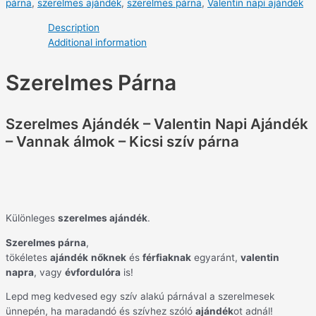
párna
,
szerelmes ajándék
,
szerelmes párna
,
Valentin napi ajándék
Description
Additional information
Szerelmes Párna
Szerelmes Ajándék – Valentin Napi Ajándék
– Vannak álmok – Kicsi szív párna
Különleges
szerelmes ajándék
.
Szerelmes párna
,
tökéletes
ajándék
nőknek
és
férfiaknak
egyaránt,
valentin
napra
, vagy
évfordulóra
is!
Lepd meg kedvesed egy szív alakú párnával a szerelmesek
ünnepén, ha maradandó és szívhez szóló
ajándék
ot adnál!