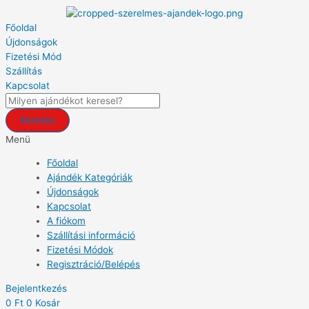
Skip
Products
Szerelmes
to
search
Ajándék
Főoldal
content
-
Újdonságok
Vannak
Fizetési Mód
álmok-
Szállítás
Kis
Kapcsolat
Szív
Párna
Keresés
-
Valentin
Menü
Napi
Főoldal
Ajándék
Ajándék Kategóriák
quantity
Újdonságok
Kapcsolat
A fiókom
Szállítási információ
Fizetési Módok
Regisztráció/Belépés
Bejelentkezés
0
Ft
0
Kosár