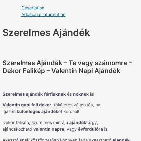
Description
Additional information
Szerelmes Ajándék
Szerelmes Ajándék – Te vagy számomra –
Dekor Falikép – Valentin Napi Ajándék
Szerelmes ajándék
férfiaknak
és
nőknek
is!
Valentin napi fali dekor
, tökéletes választás, ha
igazán
különleges ajándék
ot keresel!
Dekor falikép, szerelmes mintájú
ajándék
tárgy,
ajándékozható
valentin napra
, vagy
évfordulóra
is!
Akasztójának köszönhetően könnyen falra akasztható
ajándék