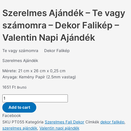
Szerelmes Ajándék – Te vagy
számomra – Dekor Falikép –
Valentin Napi Ajándék
Te vagy számomra Dekor Falikép
Szerelmes Ajándék
Mérete: 21 cm x 26 cm x 0,25 cm
Anyaga: Kemény Papír (2.5mm vastag)
1651
Ft
Bruttó
Add to cart
Facebook
SKU
PT055
Kategória
Szerelmes Fali Dekor
Címkék
dekor falikép
,
szerelmes ajándék
,
Valentin napi ajándék