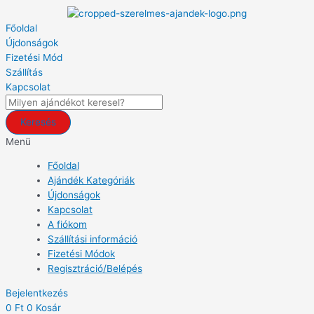
Skip
Products
Szerelmes
to
search
Ajándék
Főoldal
content
-
Újdonságok
Te
Fizetési Mód
vagy
Szállítás
számomra
Kapcsolat
-
Dekor
Keresés
Falikép
-
Menü
Valentin
Főoldal
Napi
Ajándék Kategóriák
Ajándék
Újdonságok
quantity
Kapcsolat
A fiókom
Szállítási információ
Fizetési Módok
Regisztráció/Belépés
Bejelentkezés
0
Ft
0
Kosár